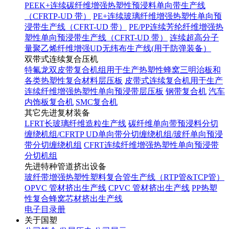
PEEK+连续碳纤维增强热塑性预浸料单向带生产线
（CFRTP-UD 带）
PE+连续玻璃纤维增强热塑性单向预
浸带生产线（CFRT-UD 带）
PE/PP连续芳纶纤维增强热
塑性单向预浸带生产线（CFRT-UD 带）
连续超高分子
量聚乙烯纤维增强UD无纬布生产线(用于防弹装备）
双带式连续复合压机
特氟龙双皮带复合机组用于生产热塑性蜂窝三明治板和
各类热塑性复合材料层压板
皮带式连续复合机用于生产
连续纤维增强热塑性单向预浸带层压板
钢带复合机
汽车
内饰板复合机
SMC复合机
其它先进复材装备
LFRT长玻璃纤维造粒生产线
碳纤维单向带预浸料分切
缠绕机组/CFRTP UD单向带分切缠绕机组/玻纤单向预浸
带分切缠绕机组
CFRT连续纤维增强热塑性单向预浸带
分切机组
先进特种管道挤出设备
玻纤带增强热塑性塑料复合管生产线（RTP管&TCP管）
OPVC 管材挤出生产线
CPVC 管材挤出生产线
PP热塑
性复合蜂窝芯材挤出生产线
电子目录册
关于国塑