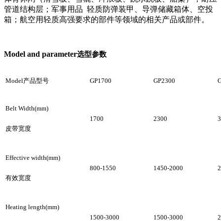
管道结构层；
军事用品
轻质防弹装甲、导弹储藏箱体、空投
箱；
航空用轻质高强要求的部件等领域的相关产品或部件。
Model and parameter
选型参数
Model
产品型号
GP1700
GP2300
Belt Width(mm)
1700
2300
3
皮带宽度
Effective width(mm
)
800-1550
1450-2000
2
有效宽度
Heating length(mm
)
1500-3000
1500-3000
2