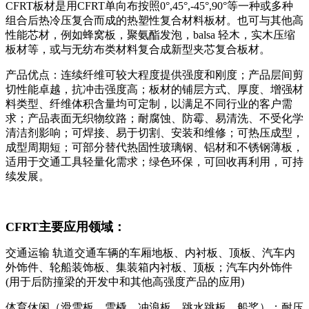
CFRT
板材是用
CFRT
单向布按照
0°,45°,-45°,90°
等一种或多种
组合后热冷压复合而成的热塑性复合材料板材。也可与其他高
性能芯材，例如蜂窝板，聚氨酯发泡，
balsa
轻木，实木压缩
板材等，或与无纺布类材料复合成新型夹芯复合板材。
产品优点：连续纤维可较大程度提供强度和刚度；产品层间剪
切性能卓越，抗冲击强度高；板材的铺层方式、厚度、增强材
料类型、纤维体积含量均可定制，以满足不同行业的客户需
求；产品表面无织物纹路；耐腐蚀、防霉、易清洗、不受化学
清洁剂影响；可焊接、易于切割、安装和维修；可热压成型，
成型周期短；可部分替代热固性玻璃钢、铝材和不锈钢薄板，
适用于交通工具轻量化需求；绿色环保，可回收再利用，可持
续发展。
CFRT
主要应用领域：
交通运输
轨道交通车辆的车厢地板、内衬板、顶板、汽车内
外饰件、轮船装饰板、集装箱内衬板、顶板；
汽车内外饰件
(
用于后防撞梁的开发中和其他高强度产品的应用
)
体育休闲（滑雪板、雪橇、冲浪板、跳水跳板、船桨）；
耐压