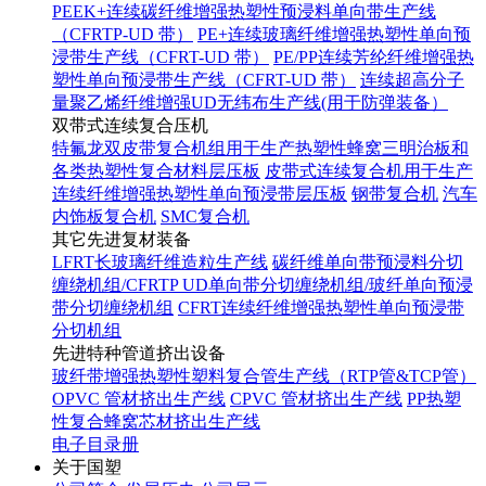
PEEK+连续碳纤维增强热塑性预浸料单向带生产线
（CFRTP-UD 带）
PE+连续玻璃纤维增强热塑性单向预
浸带生产线（CFRT-UD 带）
PE/PP连续芳纶纤维增强热
塑性单向预浸带生产线（CFRT-UD 带）
连续超高分子
量聚乙烯纤维增强UD无纬布生产线(用于防弹装备）
双带式连续复合压机
特氟龙双皮带复合机组用于生产热塑性蜂窝三明治板和
各类热塑性复合材料层压板
皮带式连续复合机用于生产
连续纤维增强热塑性单向预浸带层压板
钢带复合机
汽车
内饰板复合机
SMC复合机
其它先进复材装备
LFRT长玻璃纤维造粒生产线
碳纤维单向带预浸料分切
缠绕机组/CFRTP UD单向带分切缠绕机组/玻纤单向预浸
带分切缠绕机组
CFRT连续纤维增强热塑性单向预浸带
分切机组
先进特种管道挤出设备
玻纤带增强热塑性塑料复合管生产线（RTP管&TCP管）
OPVC 管材挤出生产线
CPVC 管材挤出生产线
PP热塑
性复合蜂窝芯材挤出生产线
电子目录册
关于国塑