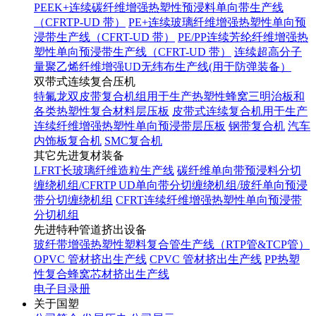
PEEK+连续碳纤维增强热塑性预浸料单向带生产线
（CFRTP-UD 带）
PE+连续玻璃纤维增强热塑性单向预
浸带生产线（CFRT-UD 带）
PE/PP连续芳纶纤维增强热
塑性单向预浸带生产线（CFRT-UD 带）
连续超高分子
量聚乙烯纤维增强UD无纬布生产线(用于防弹装备）
双带式连续复合压机
特氟龙双皮带复合机组用于生产热塑性蜂窝三明治板和
各类热塑性复合材料层压板
皮带式连续复合机用于生产
连续纤维增强热塑性单向预浸带层压板
钢带复合机
汽车
内饰板复合机
SMC复合机
其它先进复材装备
LFRT长玻璃纤维造粒生产线
碳纤维单向带预浸料分切
缠绕机组/CFRTP UD单向带分切缠绕机组/玻纤单向预浸
带分切缠绕机组
CFRT连续纤维增强热塑性单向预浸带
分切机组
先进特种管道挤出设备
玻纤带增强热塑性塑料复合管生产线（RTP管&TCP管）
OPVC 管材挤出生产线
CPVC 管材挤出生产线
PP热塑
性复合蜂窝芯材挤出生产线
电子目录册
关于国塑