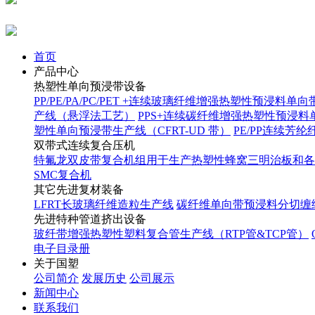
首页
产品中心
热塑性单向预浸带设备
PP/PE/PA/PC/PET +连续玻璃纤维增强热塑性预浸料单向
产线（悬浮法工艺）
PPS+连续碳纤维增强热塑性预浸料单
塑性单向预浸带生产线（CFRT-UD 带）
PE/PP连续芳
双带式连续复合压机
特氟龙双皮带复合机组用于生产热塑性蜂窝三明治板和各
SMC复合机
其它先进复材装备
LFRT长玻璃纤维造粒生产线
碳纤维单向带预浸料分切缠绕
先进特种管道挤出设备
玻纤带增强热塑性塑料复合管生产线（RTP管&TCP管）
电子目录册
关于国塑
公司简介
发展历史
公司展示
新闻中心
联系我们