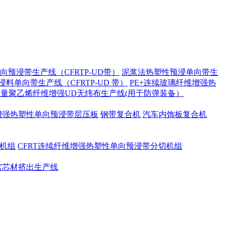
预浸带生产线（CFRTP-UD带）
泥浆法热塑性预浸单向带生
料单向带生产线（CFRTP-UD 带）
PE+连续玻璃纤维增强热
量聚乙烯纤维增强UD无纬布生产线(用于防弹装备）
增强热塑性单向预浸带层压板
钢带复合机
汽车内饰板复合机
绕机组
CFRT连续纤维增强热塑性单向预浸带分切机组
窝芯材挤出生产线