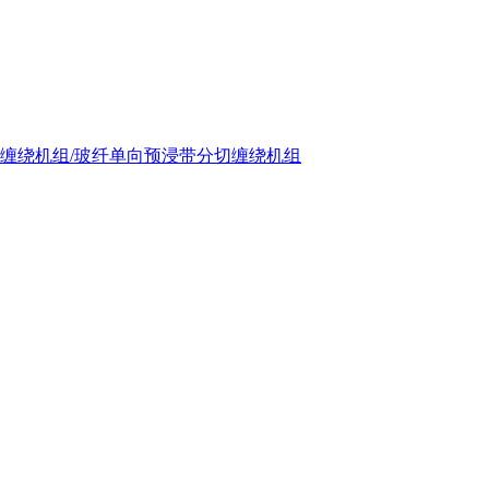
分切缠绕机组/玻纤单向预浸带分切缠绕机组