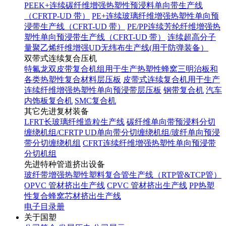
PEEK+连续碳纤维增强热塑性预浸料单向带生产线
（CFRTP-UD 带）
PE+连续玻璃纤维增强热塑性单向预
浸带生产线（CFRT-UD 带）
PE/PP连续芳纶纤维增强热
塑性单向预浸带生产线（CFRT-UD 带）
连续超高分子
量聚乙烯纤维增强UD无纬布生产线(用于防弹装备）
双带式连续复合压机
特氟龙双皮带复合机组用于生产热塑性蜂窝三明治板和
各类热塑性复合材料层压板
皮带式连续复合机用于生产
连续纤维增强热塑性单向预浸带层压板
钢带复合机
汽车
内饰板复合机
SMC复合机
其它先进复材装备
LFRT长玻璃纤维造粒生产线
碳纤维单向带预浸料分切
缠绕机组/CFRTP UD单向带分切缠绕机组/玻纤单向预浸
带分切缠绕机组
CFRT连续纤维增强热塑性单向预浸带
分切机组
先进特种管道挤出设备
玻纤带增强热塑性塑料复合管生产线（RTP管&TCP管）
OPVC 管材挤出生产线
CPVC 管材挤出生产线
PP热塑
性复合蜂窝芯材挤出生产线
电子目录册
关于国塑