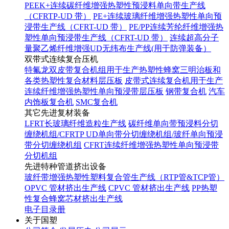
PEEK+连续碳纤维增强热塑性预浸料单向带生产线
（CFRTP-UD 带）
PE+连续玻璃纤维增强热塑性单向预
浸带生产线（CFRT-UD 带）
PE/PP连续芳纶纤维增强热
塑性单向预浸带生产线（CFRT-UD 带）
连续超高分子
量聚乙烯纤维增强UD无纬布生产线(用于防弹装备）
双带式连续复合压机
特氟龙双皮带复合机组用于生产热塑性蜂窝三明治板和
各类热塑性复合材料层压板
皮带式连续复合机用于生产
连续纤维增强热塑性单向预浸带层压板
钢带复合机
汽车
内饰板复合机
SMC复合机
其它先进复材装备
LFRT长玻璃纤维造粒生产线
碳纤维单向带预浸料分切
缠绕机组/CFRTP UD单向带分切缠绕机组/玻纤单向预浸
带分切缠绕机组
CFRT连续纤维增强热塑性单向预浸带
分切机组
先进特种管道挤出设备
玻纤带增强热塑性塑料复合管生产线（RTP管&TCP管）
OPVC 管材挤出生产线
CPVC 管材挤出生产线
PP热塑
性复合蜂窝芯材挤出生产线
电子目录册
关于国塑