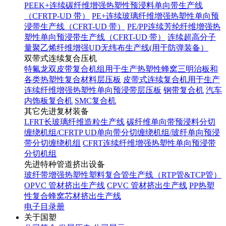
PEEK+连续碳纤维增强热塑性预浸料单向带生产线
（CFRTP-UD 带）
PE+连续玻璃纤维增强热塑性单向预
浸带生产线（CFRT-UD 带）
PE/PP连续芳纶纤维增强热
塑性单向预浸带生产线（CFRT-UD 带）
连续超高分子
量聚乙烯纤维增强UD无纬布生产线(用于防弹装备）
双带式连续复合压机
特氟龙双皮带复合机组用于生产热塑性蜂窝三明治板和
各类热塑性复合材料层压板
皮带式连续复合机用于生产
连续纤维增强热塑性单向预浸带层压板
钢带复合机
汽车
内饰板复合机
SMC复合机
其它先进复材装备
LFRT长玻璃纤维造粒生产线
碳纤维单向带预浸料分切
缠绕机组/CFRTP UD单向带分切缠绕机组/玻纤单向预浸
带分切缠绕机组
CFRT连续纤维增强热塑性单向预浸带
分切机组
先进特种管道挤出设备
玻纤带增强热塑性塑料复合管生产线（RTP管&TCP管）
OPVC 管材挤出生产线
CPVC 管材挤出生产线
PP热塑
性复合蜂窝芯材挤出生产线
电子目录册
关于国塑