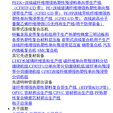
PEEK+连续碳纤维增强热塑性预浸料单向带生产线
（CFRTP-UD 带）
PE+连续玻璃纤维增强热塑性单向预
浸带生产线（CFRT-UD 带）
PE/PP连续芳纶纤维增强热
塑性单向预浸带生产线（CFRT-UD 带）
连续超高分子
量聚乙烯纤维增强UD无纬布生产线(用于防弹装备）
双带式连续复合压机
特氟龙双皮带复合机组用于生产热塑性蜂窝三明治板和
各类热塑性复合材料层压板
皮带式连续复合机用于生产
连续纤维增强热塑性单向预浸带层压板
钢带复合机
汽车
内饰板复合机
SMC复合机
其它先进复材装备
LFRT长玻璃纤维造粒生产线
碳纤维单向带预浸料分切
缠绕机组/CFRTP UD单向带分切缠绕机组/玻纤单向预浸
带分切缠绕机组
CFRT连续纤维增强热塑性单向预浸带
分切机组
先进特种管道挤出设备
玻纤带增强热塑性塑料复合管生产线（RTP管&TCP管）
OPVC 管材挤出生产线
CPVC 管材挤出生产线
PP热塑
性复合蜂窝芯材挤出生产线
电子目录册
关于国塑